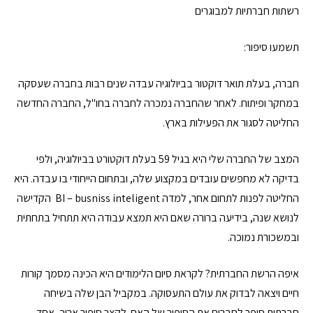
רשתות חברתיות למבוגרים
תשמעו סיפור:
חברה, בעלת תואר דוקטור בביולוגיה עבדה שנים רבות בחברה שעסקה
במחקר ופיתוח. לאחר שהחברה נמכרה לחברה בחו"ל, החברה החדשה
החליטה לסגור את הפעילות בארץ.
המצב של החברה שלי היא בגיל 59 בעלת דוקטורט בביולוגיה, ולפי
בדיקה לא מחפשים עובדים במקצוע שלה, ובתחום הייחודי בו עבדה. היא
החליטה לפנות לתחום אחר, למדה BI – busniss inteligent הקדישה
לנושא שנה, בידיעה ברורה שאם היא תמצא עבודה היא תתחיל בתחתית
ובמשכורת נמוכה.
איפה הרשת החברתית? לקראת סיום הלימודים היא הכינה מסמך קורות
חיים ויצאה לבדוק את עולם התעסוקה. במקביל הבן שלה בשיחה
חברתית סיפר לחברים את הסיפור של האם. לקצר סיפור ארוך, אחד