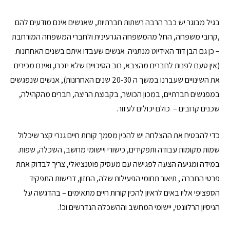
בגיל מבוגר יש כבר הרבה רשתות חברתיות, שאנשים אינם מודעים להם
,קרובי משפחה, החל מהמשפחה הגרעינית ולחברי המשפחה המורחבת
– כן גם הבן דוד האידיוט מנתניה. אנשים שעבדו איתם בשנים האחרונות
(אין טעם לפנות לחברים מהצבא, רוב הסיכויים שלא יזכרו, ואינם מכירים
את השינויים שעברנו במשך ה 20-30 שנים האחרונות), אנשים שנפגשים
במפגשים חברתיים, במכון הכושר, בקבוצת הריצה, חברים מהקהילה,
שכנים קרובים – כולם יכולים לעזור.
כדי להבטיח את ההצלחה יש להכין מסמך קורות חיים גנרי קצר שיכלול
שמות מקומות עבודה ותפקידים, כישורי ויישומי מחשב, השכלה, שפות.
במידה ומגיעה הצעה לפגישה עם מעסיק פוטנציאלי, צריך לבדוק אתת
פרטי החברה , תיאור תחומי הפעילות שלה, החזון, דרישות התפקיד
הספציפי אליו באים לראיון להכין קורות חיים מתאימים – בהדגשה על
הניסיון הרלוונטי, יישומי המחשב וההשכלה הנדרשים וכו'.