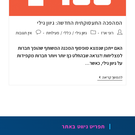
המהפכה התעסוקתית החדשה: גיוון גילי
רוני ארז
גיוון גילי
/
כללי
/
פעילויות
אין תגובות
האם ייתכן שנמצא סופסוף המכנה המשותף שהופך חברות
למצליחות !?נראה שבהחלט כן! יותר ויותר חברות מקפידות
על גיוון גילי, כאשר…
להמשך קריאה
תפריט ניווט באתר