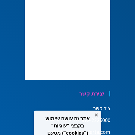
יצירת קשר
צור קשר
×
אתר זה עושה שימוש
072-2225000
בקבצי "עוגיות"
vehadarta@vehadarta.com
("cookies") מטעם