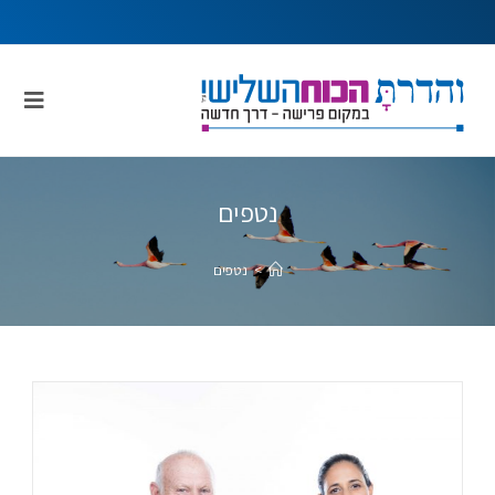
נטפים
>
נטפים