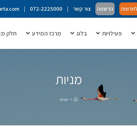
תרומה
הרשמה
צור קשר
072-2225000
rta.com
פעילויות
בלוג
מרכז המידע
חלק מא
מניות
>
מניות