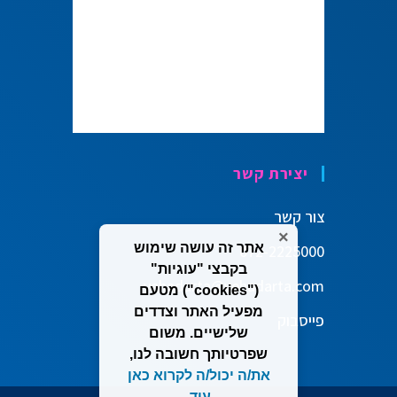
יצירת קשר
צור קשר
×
אתר זה עושה שימוש
072-2225000
בקבצי "עוגיות"
vehadarta@vehadarta.com
("cookies") מטעם
מפעיל האתר וצדדים
פייסבוק
שלישיים. משום
שפרטיותך חשובה לנו,
את/ה יכול/ה לקרוא כאן
עוד
.