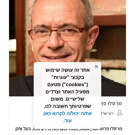
×
אתר זה עושה שימוש
בקבצי "עוגיות"
("cookies") מטעם
מפעיל האתר וצדדים
שלישיים. משום
מרסלו פרוסיאנוי
שפרטיותך חשובה לנו,
רוני ארז
גילדע
אין תגובות
את/ה יכול/ה לקרוא כאן
עוד
.
מרסלו פרוסיאנוי, MBA, מנהל מערכות מידע CIO, בעל ותק