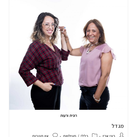
רונית ורעות
מגדל
רוני ארז
כללי
/
פעילויות
אין תגובות