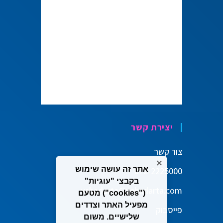
יצירת קשר
צור קשר
×
אתר זה עושה שימוש
072-2225000
בקבצי "עוגיות"
vehadarta@vehadarta.com
("cookies") מטעם
מפעיל האתר וצדדים
פייסבוק
שלישיים. משום