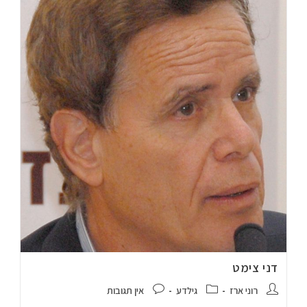
דני צימט
רוני ארז
גילדע
אין תגובות