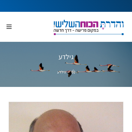
גילדע
>
גילדע